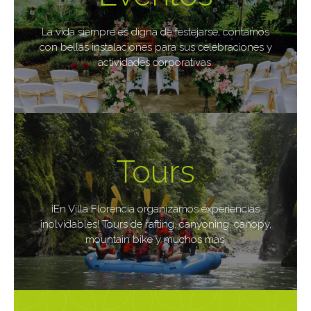
Le asistimos en la planificación y desarrollo de su
La vida siempre es digna de festejarse, contamos
evento o actividad
con bellas instalaciones para sus celebraciones y
actividades corporativas.
Ver más
Contáctenos
Tours
¿Deseas diversión y aventura?
¡En Villa Florencia organizamos experiencias
inolvidables! Tours de rafting, canyoning, canopy,
Ver más
mountain bike y muchos más.